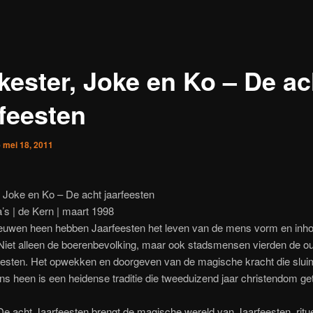
kester, Joke en Ko – De ac
rfeesten
p
mei 18, 2011
 Joke en Ko – De acht jaarfeesten
’s | de Kern | maart 1998
euwen heen hebben Jaarfeesten het leven van de mens vorm en inh
Niet alleen de boerenbevolking, maar ook stadsmensen vierden de ou
eesten. Het opwekken en doorgeven van de magische kracht die sluim
ns heen is een heidense traditie die tweeduizend jaar christendom ge
e acht Jaarfeesten brengt de magische wereld van Jaarfeesten, ritue