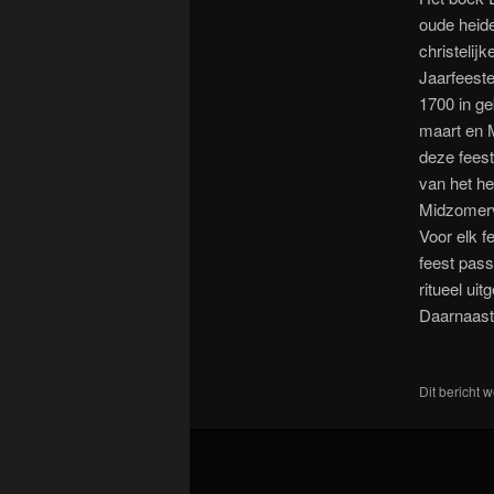
oude heide
christelij
Jaarfeeste
1700 in ge
maart en M
deze feest
van het he
Midzomerv
Voor elk f
feest pass
ritueel ui
Daarnaast 
Dit bericht 