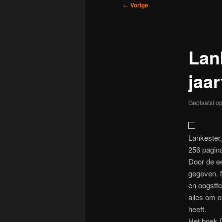
Bericht
←
Vorige
navigatie
Lan
jaa
Geplaatst o
Lankester,
256 pagina
Door de e
gegeven. 
en oogstf
alles om o
heeft.
Het boek D