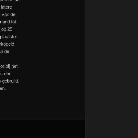
latere
s van de
land tot
e op 25
plaatste
ekopeld
an de
r bij het
is een
 gebruikt.
en.