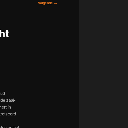
Volgende
→
ht
oud
de zaai-
ert in
trotseerd
len en het