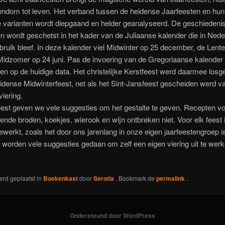
ndom tot leven. Het verband tussen de heidense Jaarfeesten en hun 
ke varianten wordt diepgaand en helder geanalyseerd. De geschiedeni
n wordt geschetst in het kader van de Juliaanse kalender die in Neder
bruik bleef. In deze kalender viel Midwinter op 25 december, de Lent
idzomer op 24 juni. Pas de invoering van de Gregoriaanse kalender 
en op de huidige data. Het christelijke Kerstfeest werd daarmee losg
idense Midwinterfeest, net als het Sint-Jansfeest gescheiden werd v
iering.
eest geven we vele suggesties om het gestalte te geven. Recepten voo
ende broden, koekjes, wierook en wijn ontbreken niet. Voor elk feest 
tgewerkt, zoals het door ons jarenlang in onze eigen jaarfeestengroep is
worden vele suggesties gedaan om zelf een eigen viering uit te werk
werd geplaatst in
Boekenkast
door
Serotia
. Bookmark de
permalink
.
Ondersteund door WordPress