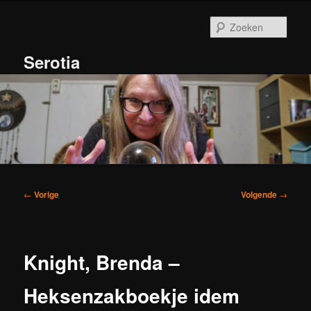
Spring
naar
Zoek
de
primaire
Serotia
inhoud
Hoofdmenu
Bericht
←
Vorige
Volgende
→
navigatie
Knight, Brenda –
Heksenzakboekje idem