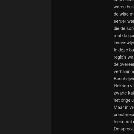
waren hek
de witte m
eerder wa
die de sc
met de go
levenswij
In deze bu
regio’s wa
de overeen
verhalen e
Beschrijvi
Heksen vl
zwarte ka
het ongelu
Maar in vr
priesteres
toekomst 
De sprookj