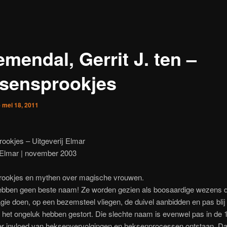
mendal, Gerrit J. ten –
sensprookjes
p
mei 18, 2011
ookjes – Uitgeverij Elmar
j Elmar | november 2003
rookjes en mythen over magische vrouwen.
bben geen beste naam! Ze worden gezien als boosaardige wezens d
ie doen, op een bezemsteel vliegen, de duivel aanbidden en pas blij 
het ongeluk hebben gestort. Die slechte naam is evenwel pas in de 
r invloed van heksenvervolgingen en heksenprocessen ontstaan. D