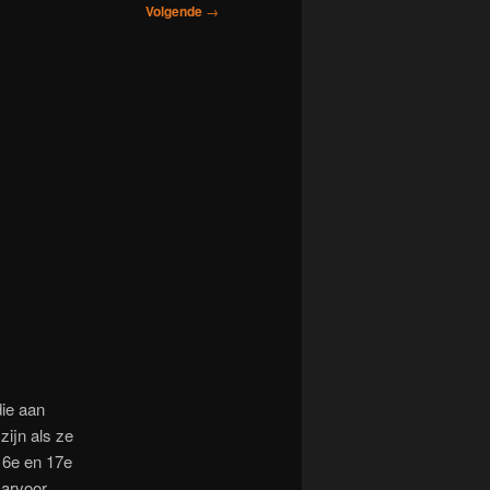
Volgende
→
ie aan
zijn als ze
16e en 17e
aarvoor