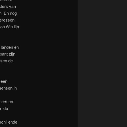
ters van
n. En nog
teressen
p één lijn
 landen en
pant zijn
ssen de
 een
mensen in
ners en
en de
chillende