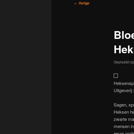
Bericht
←
Vorige
navigatie
Bloe
Hek
Geplaatst o
Heksenspr
Uitgeveri
Sagen, sp
Heksen he
zwarte mag
mensen in 
eeuw onde