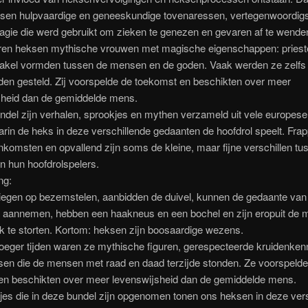
sen hulpvaardige en geneeskundige tovenaressen, vertegenwoordigs
agie die werd gebruikt om zieken te genezen en gevaren af te wende
ren heksen mythische vrouwen met magische eigenschappen: pries
hakel vormden tussen de mensen en de goden. Vaak werden ze zelfs o
den gesteld. Zij voorspelde de toekomst en beschikten over meer
sheid dan de gemiddelde mens.
ndel zijn verhalen, sprookjes en mythen verzameld uit vele europese
arin de heks in deze verschillende gedaanten de hoofdrol speelt. Frap
komsten en opvallend zijn soms de kleine, maar fijne verschillen tu
n hun hoofdrolspelers.
ng:
iegen op bezemstelen, aanbidden de duivel, kunnen de gedaante van
t aannemen, hebben een haakneus en een bochel en zijn eropuit de 
k te storten. Kortom: heksen zijn boosaardige wezens.
oeger tijden waren ze mythische figuren, gerespecteerde kruidenken
sen die de mensen met raad en daad terzijde stonden. Ze voorspeld
en beschikten over meer levenswijsheid dan de gemiddelde mens.
es die in deze bundel zijn opgenomen tonen ons heksen in deze vers