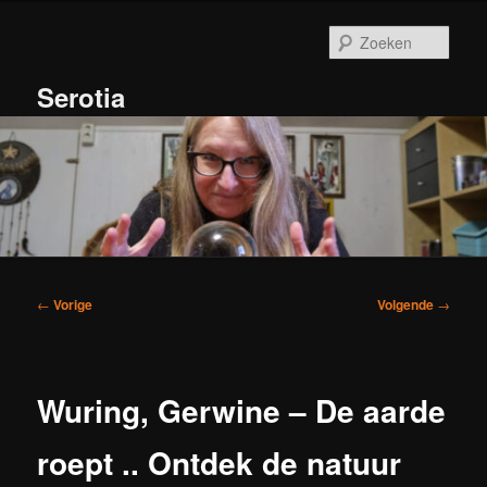
Spring
naar
Zoek
de
primaire
Serotia
inhoud
Hoofdmenu
Bericht
←
Vorige
Volgende
→
navigatie
Wuring, Gerwine – De aarde
roept .. Ontdek de natuur