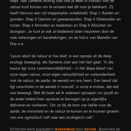
roept” laat Gerwine Wuring zien hoe je weer in contact met de
natuur kunt komen om te ervaren wat dit voor je betekent. Zij
heeft hiervoor een vijf-stappenplan ontwikkeld: Stap 1 Aarden en
gronden. Stap 2 Openen en gewaarworden. Stap 3 Uitwisselen en
inzien. Stap 4 Afronden en bedanken en Stap 5 Afsluiten en
doorgaan. Je kunt je ook al bladerend laten inspireren door de
vele oefeningen en handreikingen, en de foto’s van Marielle van
Dop e.a.
‘Leven alsof de natuur er toe doet’ is een oproep uit de deep
ecology beweging, die Gerwine zeer aan het hart gaat: “In die
keuze ligt onze verantwoordelijkheid – in het diepe besef van
onze eigen natuur, onze eigen natuurlijkheid en verbondenheid
met de natuur, de aarde, de wereld om ons heen. Een besef dat
ligt verscholen in de wereld ín onszelf, in onze e-moties, dat wat
ons beweegt. Met dit boek wil ik iedereen oproepen om jezelf en
de ander iedere keer opnieuw te bevragen op je eigenlijke
drijfveren en motieven. Om zo bij de bron van liefde voor de
aarde, de mensheid en de natuur te komen en te kunnen groeien
van ons egoïstisch zelf naar een ecologisch zelf.”
Dit bericht werd geplaatst in
Boekenkast
door
Serotia
. Bookmark de