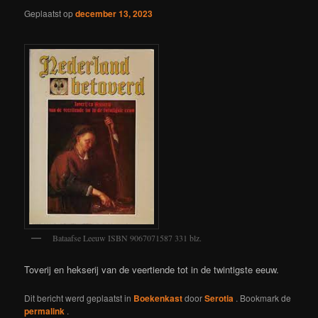
Geplaatst op
december 13, 2023
Bataafse Leeuw ISBN 9067071587 331 blz.
Toverij en hekserij van de veertiende tot in de twintigste eeuw.
Dit bericht werd geplaatst in
Boekenkast
door
Serotia
. Bookmark de
permalink
.