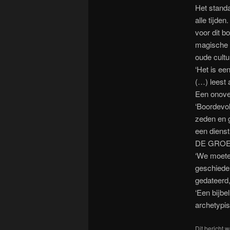
Het standa
alle tijde
voor dit b
magische r
oude cultu
‘Het is ee
(…) leest
Een onov
‘Boordevol
zeden en g
een dienst
DE GRO
‘We moeten
geschiedeni
gedateerd,
‘Een bijbe
archetypi
Dit bericht 