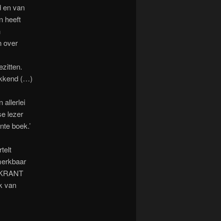
d en van
n heeft
n
n over
zitten.
okkend (…)
allerlei
se lezer
nte boek.’
telt
 merkbaar
KSKRANT
ek van