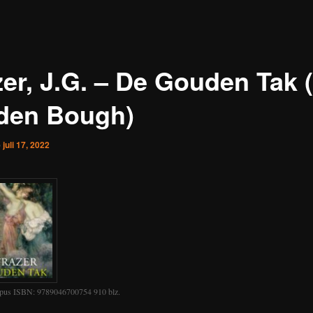
zer, J.G. – De Gouden Tak 
den Bough)
p
juli 17, 2022
us ISBN: 9789046700754 910 blz.