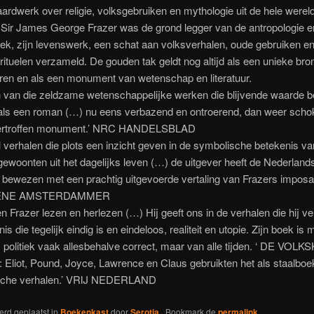
ardwerk over religie, volksgebruiken en mythologie uit de hele werel
n. Sir James George Frazer was de grond legger van de antropologie e
oek, zijn levenswerk, een schat aan volksverhalen, oude gebruiken e
ituelen verzameld. De gouden tak geldt nog altijd als een unieke bro
ren en als een monument van wetenschap en literatuur.
n van die zeldzame wetenschappelijke werken die blijvende waarde be
 als een roman (…) nu eens verbazend en ontroerend, dan weer sch
ertroffen monument.’ NRC HANDELSBLAD
 verhalen die plots een inzicht geven in de symbolische betekenis van 
ewoonten uit het dagelijks leven (…) de uitgever heeft de Nederland
 bewezen met een prachtig uitgevoerde vertaling van Frazers imposa
ENE AMSTERDAMMER
 Frazer lezen en herlezen (…) Hij geeft ons in de verhalen die hij ver
s die tegelijk eindig is en eindeloos, realiteit en utopie. Zijn boek is
 politiek vaak allesbehalve correct, maar van alle tijden. ‘ DE VOL
l: Eliot, Pound, Joyce, Lawrence en Claus gebruikten het als staalbo
sche verhalen.’ VRIJ NEDERLAND
werd geplaatst in
Boekenkast
door
Serotia
. Bookmark de
permalink
.