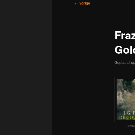
Bericht
←
Vorige
navigatie
Fra
Gol
Geplaatst o
Olymp