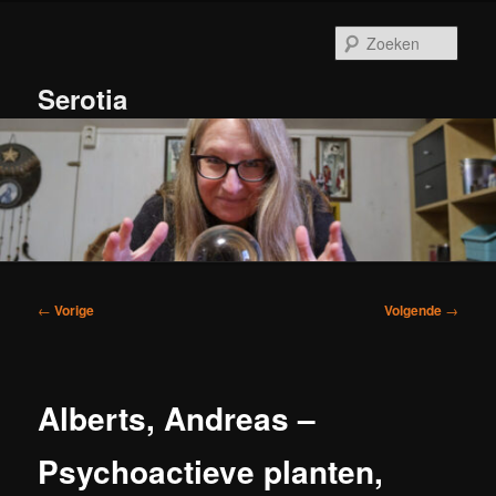
Spring
naar
Zoek
de
primaire
Serotia
inhoud
Hoofdmenu
Bericht
←
Vorige
Volgende
→
navigatie
Alberts, Andreas –
Psychoactieve planten,