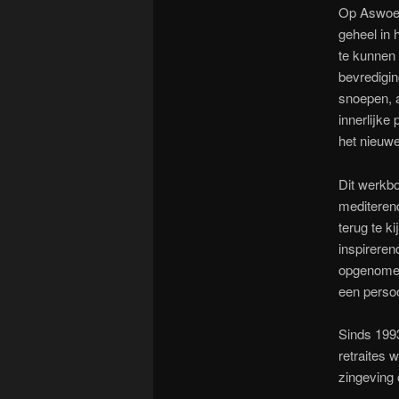
Op Aswoens
geheel in 
te kunnen 
bevredigin
snoepen, a
innerlijke
het nieuwe
Dit werkbo
mediteren
terug te k
inspireren
opgenomen 
een persoo
Sinds 1993
retraites 
zingeving 