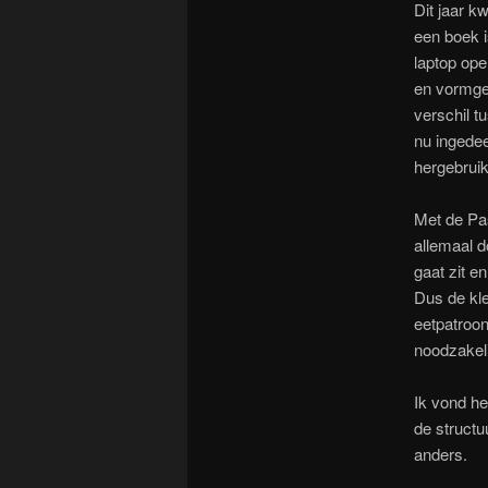
Dit jaar k
een boek i
laptop ope
en vormgev
verschil t
nu ingedee
hergebruik
Met de Pa
allemaal d
gaat zit en
Dus de kl
eetpatroon
noodzakeli
Ik vond he
de structu
anders.