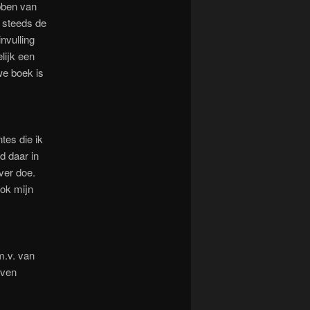
bben van
 steeds de
nvulling
lijk een
we boek is
es die ik
d daar in
ever doe.
ok mijn
m.v. van
even