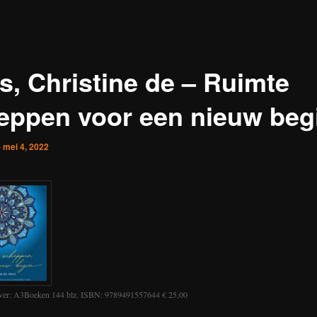
es, Christine de – Ruimte
eppen voor een nieuw beg
p
mei 4, 2022
ver: A3Boeken 144 blz. ISBN: 9789491557644 € 25,00