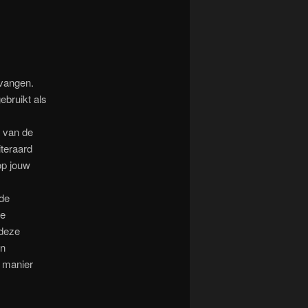
tvangen.
ebruikt als
 van de
iteraard
op jouw
 de
ie
 deze
jn
e manier