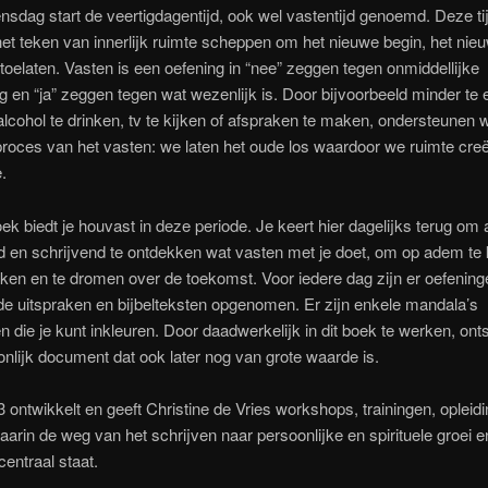
dag start de veertigdagentijd, ook wel vastentijd genoemd. Deze tij
het teken van innerlijk ruimte scheppen om het nieuwe begin, het nie
toelaten. Vasten is een oefening in “nee” zeggen tegen onmiddellijke
g en “ja” zeggen tegen wat wezenlijk is. Door bijvoorbeeld minder te 
lcohol te drinken, tv te kijken of afspraken te maken, ondersteunen 
 proces van het vasten: we laten het oude los waardoor we ruimte cre
.
ek biedt je houvast in deze periode. Je keert hier dagelijks terug om 
d en schrijvend te ontdekken wat vasten met je doet, om op adem te
ijken en te dromen over de toekomst. Voor iedere dag zijn er oefeninge
de uitspraken en bijbelteksten opgenomen. Er zijn enkele mandala’s
die je kunt inkleuren. Door daadwerkelijk in dit boek te werken, onts
nlijk document dat ook later nog van grote waarde is.
 ontwikkelt en geeft Christine de Vries workshops, trainingen, opleid
waarin de weg van het schrijven naar persoonlijke en spirituele groei e
centraal staat.