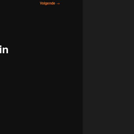
Volgende
→
in