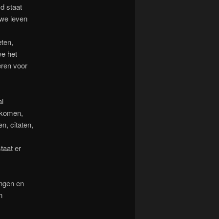
d staat
uwe leven
eten,
we het
ëren voor
al
 komen,
n, citaten,
taat er
ingen en
n