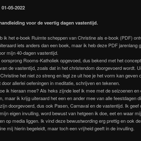
 01-05-2022
 handleiding voor de veertig dagen vastentijd.
b ik het e-boek Ruimte scheppen van Christine als e-book (PDF) on
uiteraard iets anders dan een boek, maar ik heb deze PDF jarenlang g
or mijn 40-dagen vastentijd.
n oorsprong Rooms-Katholiek opgevoed, dus bekend met het concept
van de vastentijd, zoals dat in het christendom doorgevoerd wordt. U
 Christine het niet zo streng en legt ze uit hoe je het vorm kan geven 
t door allerlei oefeningen in meditatie, schrijven en tekenen.
e ik hieraan mee? Als heks zijnde leef ik mee met de seizoenen en
en, maar ik krijg uiteraard het een en ander mee van alle feestdagen d
ijn doorgevoerd, dus ook Pasen, Carnaval en de vastentijd. Ik geef
 mijn eigen invulling, word bewust van hetgeen ik doe, eet en waar mi
en op media liggen. Ik vind deze bewustwording erg prettig en ook d
ne mij hierin begeleidt, maar toch een vrijheid geeft in de invulling.