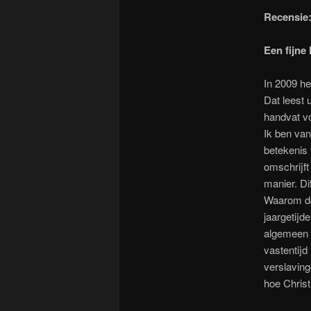
Recensie:
Een fijne
In 2009 he
Dat leest 
handvat vo
Ik ben va
betekenis 
omschrijft
manier. Di
Waarom do
jaargetijd
algemeen z
vastentijd
verslaving
hoe Christi