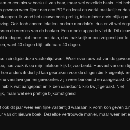
wam er een nieuw boek uit van haar, maar wel dezelfde basis. Het he
s gewoon weer fijner dan een PDF en leest en werkt makkelijker dan
nklappen. Ik vond het nieuwe boek prettig, iets minder christelijk qua i
ing. Ook toch andere teksten, andere mandala’s, dus er zit wel dege
ussen de versies van de boeken. Een mooie upgrade vind ik. Dit nieu
ld in dagen, niet meer met data, dus makkelijker een volgend jaar te
en, want 40 dagen blijft uiteraard 40 dagen.
sen eindigde deze vastentijd weer. Weer even bewust van de gewoont
oe, hoe vaak ik op mijn telefoon kijk bijvoorbeeld. Hoeveel verloren tij
 hoe anders ik die tijd kan gebruiken voor de dingen die ik eigenlijk li
eine verslavingen en gewoontes zijn weer benoemd en aangeraakt. O
 heb ik wat aangepast en ik ben daardoor 5 kilo kwijt geraakt. Niet
jk, maar wel een prettige bijkomstigheid.
t ook dit jaar weer een fijne vastentijd waaraan ik vorm kon geven d.
ur van dit nieuwe boek. Dezelfde vertrouwde manier, maar weer net 