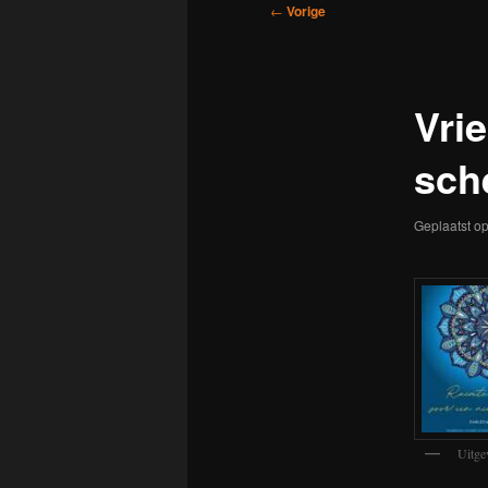
Bericht
←
Vorige
navigatie
Vri
sch
Geplaatst o
Uitge