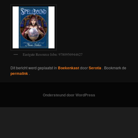
Eastgate Resource Isbn: 9780956944627
Dit bericht werd geplaatst in
Boekenkast
door
Serotia
. Bookmark de
permalink
.
Ondersteund door WordPress