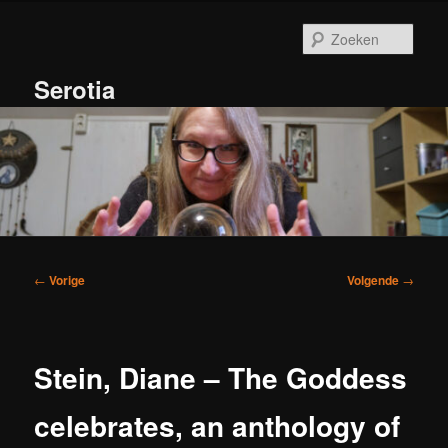
Spring
naar
Zoek
de
primaire
Serotia
inhoud
Hoofdmenu
Bericht
←
Vorige
Volgende
→
navigatie
Stein, Diane – The Goddess
celebrates, an anthology of