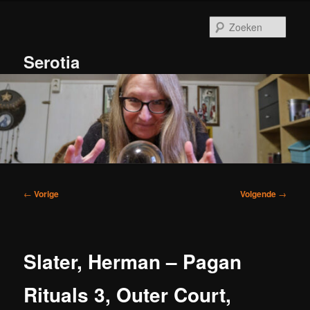
Spring
naar
Zoek
de
primaire
Serotia
inhoud
Hoofdmenu
Bericht
←
Vorige
Volgende
→
navigatie
Slater, Herman – Pagan
Rituals 3, Outer Court,