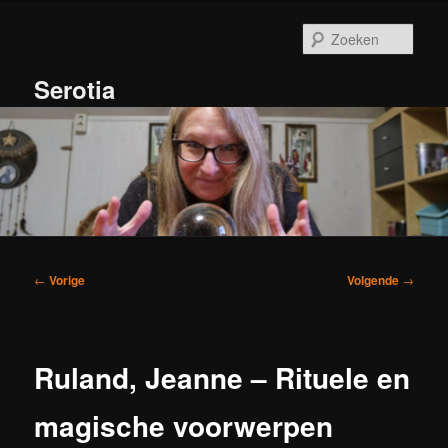
Spring
naar
Zoek
de
primaire
Serotia
inhoud
Hoofdmenu
Bericht
←
Vorige
Volgende
→
navigatie
Ruland, Jeanne – Rituele en
magische voorwerpen