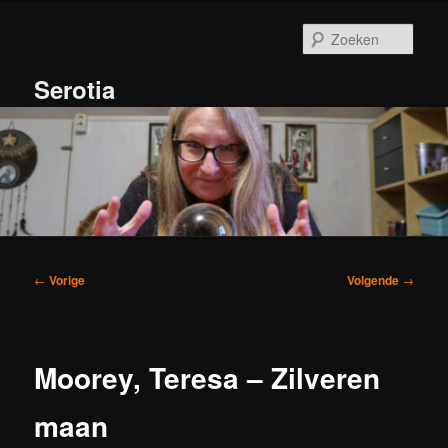
Spring
naar
Zoek
de
primaire
Serotia
inhoud
Hoofdmenu
Bericht
←
Vorige
Volgende
→
navigatie
Moorey, Teresa – Zilveren
maan