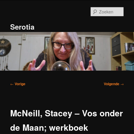
Spring
naar
Zoek
de
primaire
Serotia
inhoud
Hoofdmenu
Bericht
←
Vorige
Volgende
→
navigatie
McNeill, Stacey – Vos onder
de Maan; werkboek