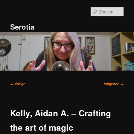
Spring
naar
Zoek
de
primaire
Serotia
inhoud
Hoofdmenu
Bericht
←
Vorige
Volgende
→
navigatie
Kelly, Aidan A. – Crafting
the art of magic