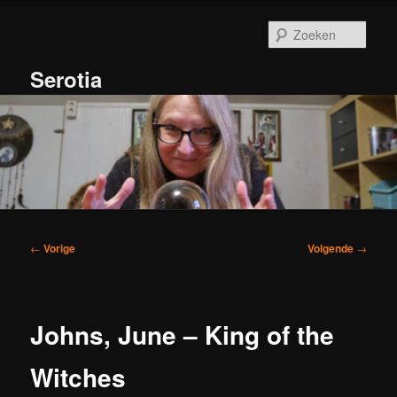
Spring
naar
Zoek
de
primaire
Serotia
inhoud
Hoofdmenu
Bericht
←
Vorige
Volgende
→
navigatie
Johns, June – King of the
Witches