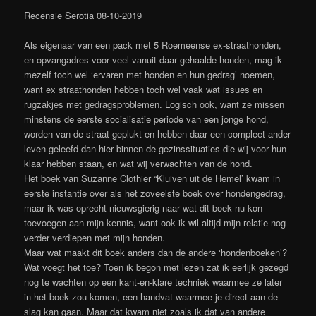
Recensie Serotia 08-10-2019
Als eigenaar van een pack met 5 Roemeense ex-straathonden,
en opvangadres voor veel vanuit daar gehaalde honden, mag ik
mezelf toch wel ‘ervaren met honden en hun gedrag’ noemen,
want ex straathonden hebben toch wel vaak wat issues en
rugzakjes met gedragsproblemen. Logisch ook, want ze missen
minstens de eerste socialisatie periode van een jonge hond,
worden van de straat geplukt en hebben daar een compleet ander
leven geleefd dan hier binnen de gezinssituaties die wij voor hun
klaar hebben staan, en wat wij verwachten van de hond.
Het boek van Suzanne Clothier “Kluiven uit de Hemel’ kwam in
eerste instantie over als het zoveelste boek over hondengedrag,
maar ik was oprecht nieuwsgierig naar wat dit boek nu kon
toevoegen aan mijn kennis, want ook ik wil altijd mijn relatie nog
verder verdiepen met mijn honden.
Maar wat maakt dit boek anders dan de andere ‘hondenboeken’?
Wat voegt het toe? Toen ik begon met lezen zat ik eerlijk gezegd
nog te wachten op een kant-en-klare techniek waarmee ze later
in het boek zou komen, een handvat waarmee je direct aan de
slag kan gaan. Maar dat kwam niet zoals ik dat van andere