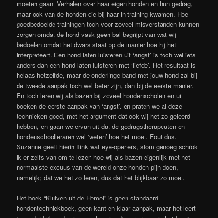
moeten gaan. Verhalen over haar eigen honden en hun gedrag,
maar ook van de honden die bij haar in training kwamen. Hoe
goedbedoelde trainingen toch voor zoveel misverstanden kunnen
zorgen omdat de hond vaak geen bal begrijpt van wat wij
bedoelen omdat het dwars staat op de manier hoe hij het
interpreteert. Een hond laten luisteren uit ‘angst’ is toch wel iets
anders dan een hond laten luisteren met ‘liefde’. Het resultaat is
helaas hetzelfde, maar de onderlinge band met jouw hond zal bij
de tweede aanpak toch wel beter zijn, dan bij de eerste manier.
En toch leren wij als bazen bij zoveel hondenscholen en uit
boeken de eerste aanpak van ‘angst’, en praten we al deze
technieken goed, met het argument dat ook wij het zo geleerd
hebben, en gaan we ervan uit dat de gedragstherapeuten en
hondenschoolleraren wel ‘weten’ hoe het moet. Fout dus.
Suzanne geeft hierin flink wat eye-openers, stom genoeg schrok
ik er zelfs van om te lezen hoe wij als bazen eigenlijk met het
normaalste excuus van de wereld onze honden pijn doen,
namelijk; dat we het zo leren, dus dat het blijkbaar zo moet.
Het boek “Kluiven uit de Hemel” is geen standaard
hondentechniekboek, geen kant-en-klaar aanpak, maar het leert