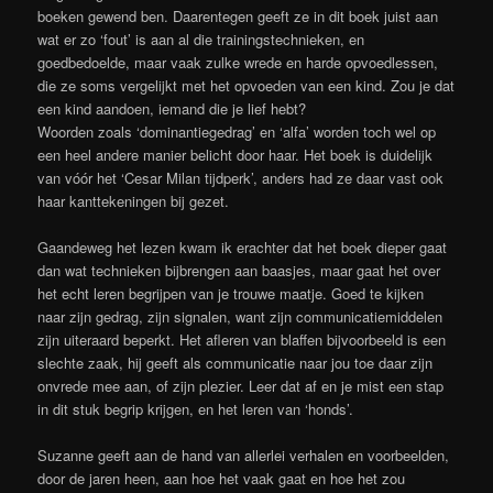
boeken gewend ben. Daarentegen geeft ze in dit boek juist aan
wat er zo ‘fout’ is aan al die trainingstechnieken, en
goedbedoelde, maar vaak zulke wrede en harde opvoedlessen,
die ze soms vergelijkt met het opvoeden van een kind. Zou je dat
een kind aandoen, iemand die je lief hebt?
Woorden zoals ‘dominantiegedrag’ en ‘alfa’ worden toch wel op
een heel andere manier belicht door haar. Het boek is duidelijk
van vóór het ‘Cesar Milan tijdperk’, anders had ze daar vast ook
haar kanttekeningen bij gezet.
Gaandeweg het lezen kwam ik erachter dat het boek dieper gaat
dan wat technieken bijbrengen aan baasjes, maar gaat het over
het echt leren begrijpen van je trouwe maatje. Goed te kijken
naar zijn gedrag, zijn signalen, want zijn communicatiemiddelen
zijn uiteraard beperkt. Het afleren van blaffen bijvoorbeeld is een
slechte zaak, hij geeft als communicatie naar jou toe daar zijn
onvrede mee aan, of zijn plezier. Leer dat af en je mist een stap
in dit stuk begrip krijgen, en het leren van ‘honds’.
Suzanne geeft aan de hand van allerlei verhalen en voorbeelden,
door de jaren heen, aan hoe het vaak gaat en hoe het zou