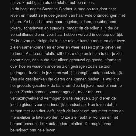
net zo krachtig zijn als de relatie met een mens.
In dit boek neemt Suzanne Clothier je mee op reis door haar
leven en maakt ze je deelgenoot van haar vele ontmoetingen met
dieren. Ze heeft het over haar engelen, gidsen, beschermers,
jokers, schaduwen en spiegels, omdat dit de rollen zijn die de
verschillende dieren voor haar hebben vervuld in de loop der tijd.
Ze is ervan overtuigd dat in elke relatie tussen mens en dier twee
zielen samenkomen en er over en weer lessen zijn te geven en
te leren. Als je een relatie wilt die zo diep en intiem is dat je ziel
ervan zingt, dan is die niet alleen gebouwd op goede informatie
over hoe en waarom anderen zich gedragen zoals ze zich
gedragen. Inzicht in jezelf en wat jij inbrengt is ook noodzakelijk.
Van alle geschenken die dieren ons kunnen bieden, is wellicht
het grootste geschenk de kans om diep bij jezelf naar binnen te
gaan. Zonder oordeel, zonder agenda, maar met een
verbazingwekkend vermogen om te vergeven, zijn dieren de
ideale gidsen voor ons innerlijke landschap. Een leven dat je
samen met een dier leeft, heeft de kracht om ons meer mens en
menselijker te laten worden. Onze ziel raakt er vol van en het
beroert onvermijdelijk ook andere relaties. De magie ervan
beïnvloedt ons hele leven.