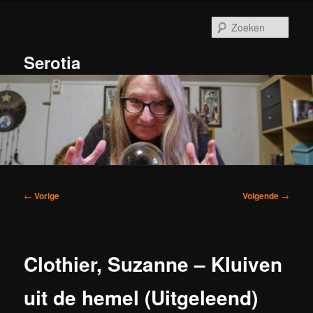
Spring
naar
Zoek
de
primaire
Serotia
inhoud
Hoofdmenu
Bericht
←
Vorige
Volgende
→
navigatie
Clothier, Suzanne – Kluiven
uit de hemel (Uitgeleend)