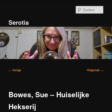
Spring
naar
Zoek
de
primaire
Serotia
inhoud
Hoofdmenu
Bericht
←
Vorige
Volgende
→
navigatie
Bowes, Sue – Huiselijke
Hekserij