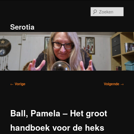
Spring
naar
Zoek
de
primaire
Serotia
inhoud
Hoofdmenu
Bericht
←
Vorige
Volgende
→
navigatie
Ball, Pamela – Het groot
handboek voor de heks