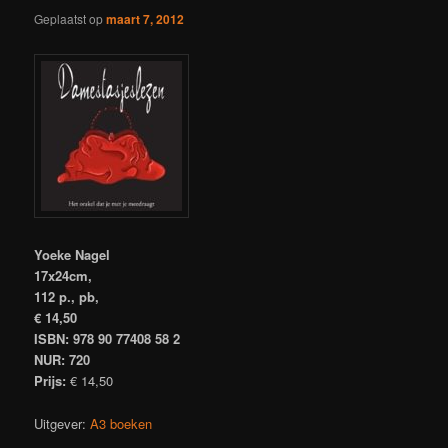
Geplaatst op
maart 7, 2012
Yoeke Nagel
17x24cm,
112 p., pb,
€ 14,50
ISBN: 978 90 77408 58 2
NUR: 720
Prijs:
€ 14,50
Uitgever:
A3 boeken