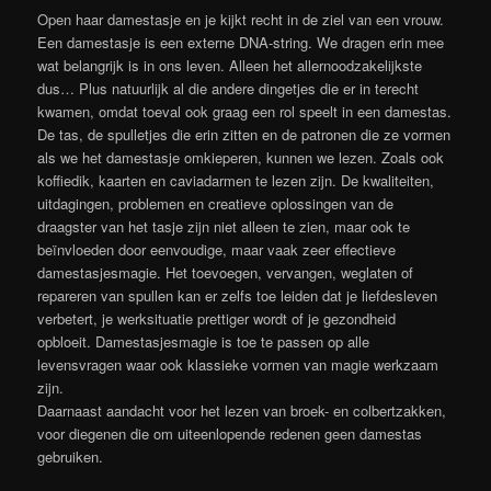
Open haar damestasje en je kijkt recht in de ziel van een vrouw.
Een damestasje is een externe DNA-string. We dragen erin mee
wat belangrijk is in ons leven. Alleen het allernoodzakelijkste
dus… Plus natuurlijk al die andere dingetjes die er in terecht
kwamen, omdat toeval ook graag een rol speelt in een damestas.
De tas, de spulletjes die erin zitten en de patronen die ze vormen
als we het damestasje omkieperen, kunnen we lezen. Zoals ook
koffiedik, kaarten en caviadarmen te lezen zijn. De kwaliteiten,
uitdagingen, problemen en creatieve oplossingen van de
draagster van het tasje zijn niet alleen te zien, maar ook te
beïnvloeden door eenvoudige, maar vaak zeer effectieve
damestasjesmagie. Het toevoegen, vervangen, weglaten of
repareren van spullen kan er zelfs toe leiden dat je liefdesleven
verbetert, je werksituatie prettiger wordt of je gezondheid
opbloeit. Damestasjesmagie is toe te passen op alle
levensvragen waar ook klassieke vormen van magie werkzaam
zijn.
Daarnaast aandacht voor het lezen van broek- en colbertzakken,
voor diegenen die om uiteenlopende redenen geen damestas
gebruiken.