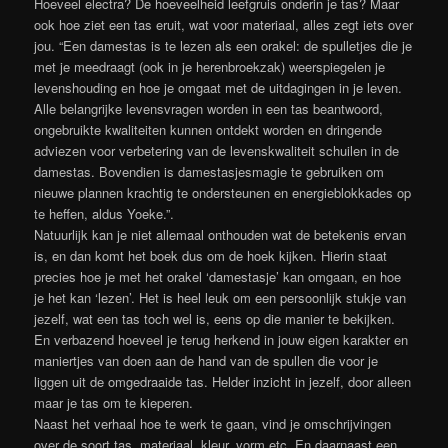
Hoeveel electra? De hoeveelheid leefgruis onderin je tas? Maar
ook hoe ziet een tas eruit, wat voor materiaal, alles zegt iets over
jou. “Een damestas is te lezen als een orakel: de spulletjes die je
met je meedraagt (ook in je herenbroekzak) weerspiegelen je
levenshouding en hoe je omgaat met de uitdagingen in je leven.
Alle belangrijke levensvragen worden in een tas beantwoord,
ongebruikte kwaliteiten kunnen ontdekt worden en dringende
adviezen voor verbetering van de levenskwaliteit schuilen in de
damestas. Bovendien is damestasjesmagie te gebruiken om
nieuwe plannen krachtig te ondersteunen en energieblokkades op
te heffen, aldus Yoeke.”.
Natuurlijk kan je niet allemaal onthouden wat de betekenis ervan
is, en dan komt het boek dus om de hoek kijken. Hierin staat
precies hoe je met het orakel ‘damestasje’ kan omgaan, en hoe
je het kan ‘lezen’. Het is heel leuk om een persoonlijk stukje van
jezelf, wat een tas toch wel is, eens op die manier te bekijken.
En verbazend hoeveel je terug herkend in jouw eigen karakter en
maniertjes van doen aan de hand van de spullen die voor je
liggen uit de omgedraaide tas. Helder inzicht in jezelf, door alleen
maar je tas om te kieperen.
Naast het verhaal hoe te werk te gaan, vind je omschrijvingen
over de soort tas, materiaal, kleur, vorm etc. En daarnaast een