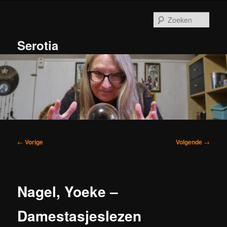
Spring
naar
Zoek
de
primaire
Serotia
inhoud
Hoofdmenu
Bericht
←
Vorige
Volgende
→
navigatie
Nagel, Yoeke –
Damestasjeslezen