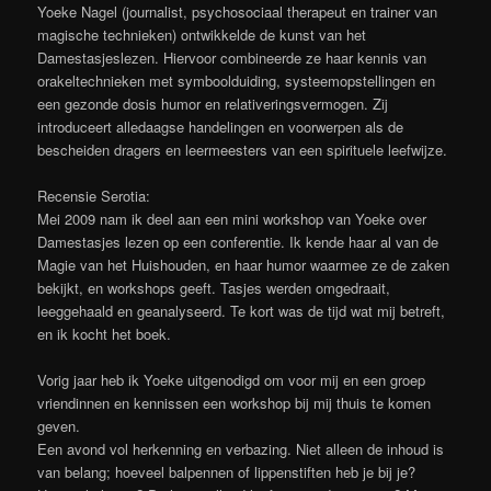
Yoeke Nagel (journalist, psychosociaal therapeut en trainer van
magische technieken) ontwikkelde de kunst van het
Damestasjeslezen. Hiervoor combineerde ze haar kennis van
orakeltechnieken met symboolduiding, systeemopstellingen en
een gezonde dosis humor en relativeringsvermogen. Zij
introduceert alledaagse handelingen en voorwerpen als de
bescheiden dragers en leermeesters van een spirituele leefwijze.
Recensie Serotia:
Mei 2009 nam ik deel aan een mini workshop van Yoeke over
Damestasjes lezen op een conferentie. Ik kende haar al van de
Magie van het Huishouden, en haar humor waarmee ze de zaken
bekijkt, en workshops geeft. Tasjes werden omgedraait,
leeggehaald en geanalyseerd. Te kort was de tijd wat mij betreft,
en ik kocht het boek.
Vorig jaar heb ik Yoeke uitgenodigd om voor mij en een groep
vriendinnen en kennissen een workshop bij mij thuis te komen
geven.
Een avond vol herkenning en verbazing. Niet alleen de inhoud is
van belang; hoeveel balpennen of lippenstiften heb je bij je?